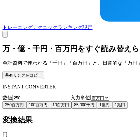
トレーニング
テクニック
ランキング
設定
万・億・千円・百万円を
すぐ読み替えら
会計資料で使われる「千円」「百万円」と、日常的な「万円
共有リンクをコピー
INSTANT CONVERTER
数値
入力単位
250百万円
100百万円
10百万円
85,000千円
1億円
1兆円
変換結果
円