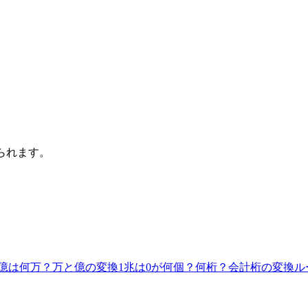
えられます。
1億は何万？万と億の変換
1兆は0が何個？何桁？
会計桁の変換ル