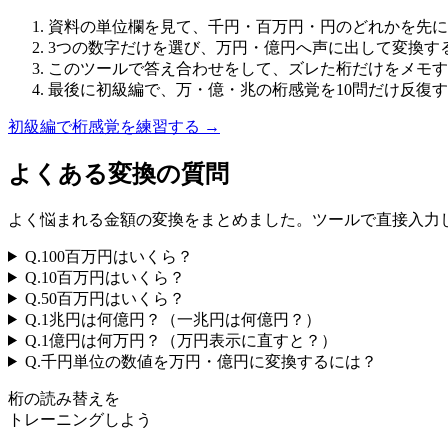
資料の単位欄を見て、千円・百万円・円のどれかを先に
3つの数字だけを選び、万円・億円へ声に出して変換す
このツールで答え合わせをして、ズレた桁だけをメモす
最後に初級編で、万・億・兆の桁感覚を10問だけ反復
初級編で桁感覚を練習する →
よくある変換の質問
よく悩まれる金額の変換をまとめました。ツールで直接入力
Q.
100百万円はいくら？
Q.
10百万円はいくら？
Q.
50百万円はいくら？
Q.
1兆円は何億円？（一兆円は何億円？）
Q.
1億円は何万円？（万円表示に直すと？）
Q.
千円単位の数値を万円・億円に変換するには？
桁の読み替えを
トレーニングしよう