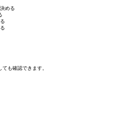
決める
る
る
する
しても確認できます。