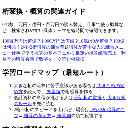
桁変換・概算の関連ガイド
0の数、万円・億円・百万円の読み替え、仕事で使う概算な
ど、検索されやすい具体テーマを短時間で確認できます。
100百万円は何億？
1,000万円は何億？
10億は0が何個？
100億
は何兆？
2桁×2桁暗算の練習問題
暗算が苦手な人の練習メニ
ュー
仕事で使う概算の基本
フェルミ推定の概算練習
売上・利
益率の暗算
会議で数字をすぐ読む桁変換
学習ロードマップ（最短ルート）
大きな桁の暗算に苦手意識がある場合は
大きな桁の始
め方
を読んで、
初級編
で桁感覚を作る
会計資料の単位が混ざる人は
会計桁の変換
と
大きな桁
のルール
を先に読む
2桁×2桁のスピードを上げたい場合は
2桁×2桁暗算のコ
ツ
→
概算の考え方
→
概算編
の順で反復する