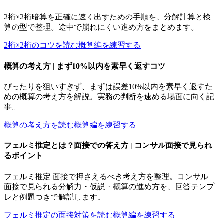
2桁×2桁暗算を正確に速く出すための手順を、分解計算と検
算の型で整理。途中で崩れにくい進め方をまとめます。
2桁×2桁のコツを読む
概算編を練習する
概算の考え方 | まず10%以内を素早く返すコツ
ぴったりを狙いすぎず、まずは誤差10%以内を素早く返すた
めの概算の考え方を解説。実務の判断を速める場面に向く記
事。
概算の考え方を読む
概算編を練習する
フェルミ推定とは？面接での答え方 | コンサル面接で見られ
るポイント
フェルミ推定 面接で押さえるべき考え方を整理。コンサル
面接で見られる分解力・仮説・概算の進め方を、回答テンプ
レと例題つきで解説します。
フェルミ推定の面接対策を読む
概算編を練習する